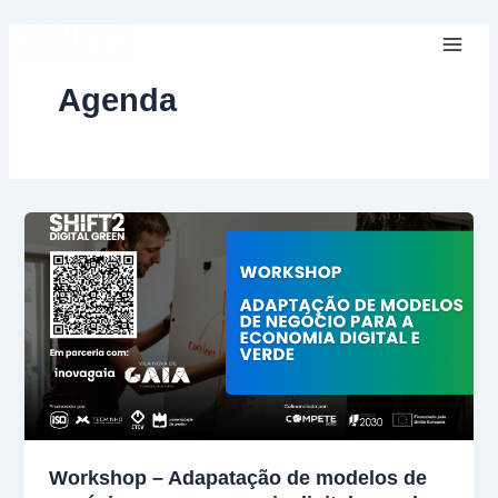
Skip
Mai
to
Men
content
Agenda
Workshop – Adapatação de modelos de