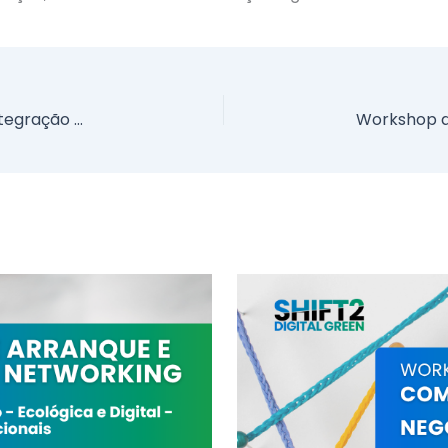
TecMinho promove sessão prática sobre integração dos princípios ESG nas empresas na Póvoa de Lanhoso