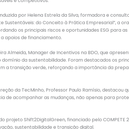
áveis e competitivos.
nduzida por Helena Estrela da Silva, formadora e consult
Sustentáveis: do Conceito à Prática Empresarial”, a ora
rdando os principais riscos e oportunidades ESG para as 
o a apoios de financiamento.
eira Almeida, Manager de Incentivos na BDO, que apresen
 domínio da sustentabilidade. Foram destacados os princ
 a transição verde, reforçando a importância da prep
ireção da TecMinho, Professor Paulo Ramísio, destacou qu
ncia de acompanhar as mudanças, não apenas para prot
 do projeto Shift2DigitalGreen, financiado pelo COMPETE 2
ção, sustentabilidade e transição digital.