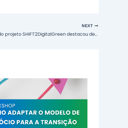
NEXT
Workshop do projeto SHIFT2DigitalGreen destacou desafios e oportunidades da transição digital e verde