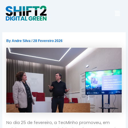
Skip
Men
to
content
By
Andre Silva
/
28 Fevereiro 2026
No dia 25 de fevereiro, a TecMinho promoveu, em